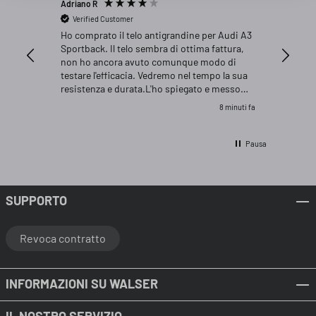
Adriano R
Enrico R
Verified Customer
Verifi
Ho comprato il telo antigrandine per Audi A3
Il prodo
Sportback. Il telo sembra di ottima fattura,
vettura,
non ho ancora avuto comunque modo di
veicolo.
testare l'efficacia. Vedremo nel tempo la sua
dimensio
resistenza e durata.L'ho spiegato e messo
più gran
sulla vettura, è della misura corretta, anzi la L
8 minuti fa
mi sembra anche abbondante. Molto difficile
ripiegarlo nel modo in cui era arrivato, infatti
l'ho piegato meglio che potevo e riposto in
Pausa
garage.. Spedizione velocissima tramite DHL,
imballaggio accurato. Ditta seria, la consiglio
sicuramente per gli accessori dell'auto.
SUPPORTO
Revoca contratto
INFORMAZIONI SU WALSER
IL NOSTRO SERVIZIO