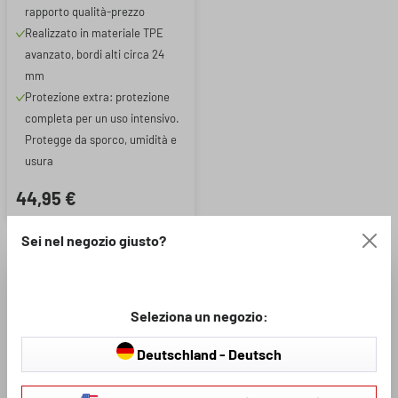
rapporto qualità-prezzo
Realizzato in materiale TPE
avanzato, bordi alti circa 24
mm
Protezione extra: protezione
completa per un uso intensivo.
Protegge da sporco, umidità e
usura
44,95 €
Sei nel negozio giusto?
La maggior parte dei proprietari di veicoli utilizza il bagagliaio come
deposito per il trasporto di molti oggetti diversi e quindi è soggetto a
sporcarsi: Durante un trasloco, ad esempio, un vaso di fiori cade, i
Seleziona un negozio:
bambini gettano le loro scarpe da calcio sporche nel bagagliaio dopo
l'allenamento, il latte nel cestino della spesa si rovescia. Per mantenere il
Deutschland - Deutsch
bagagliaio della tua BYD pulito e privo di macchie, puoi acquistare qui nel
negozio online le fodere per il bagagliaio per tutti i modelli BYD più
comuni. In questo modo lo sporco e l'umidità nel bagagliaio non saranno