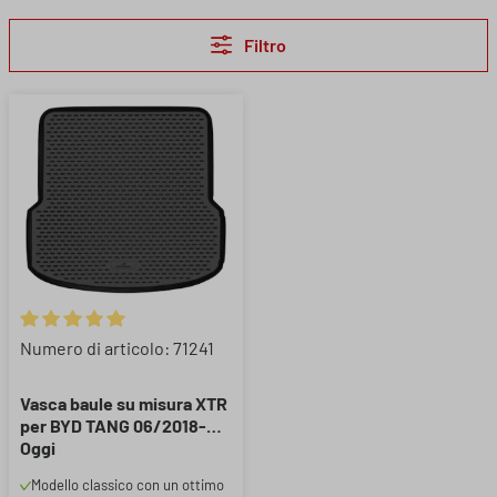
Filtro
Valutazione media di 5 su 5 stelle
Numero di articolo: 71241
Vasca baule su misura XTR
per BYD TANG 06/2018-
Oggi
Modello classico con un ottimo