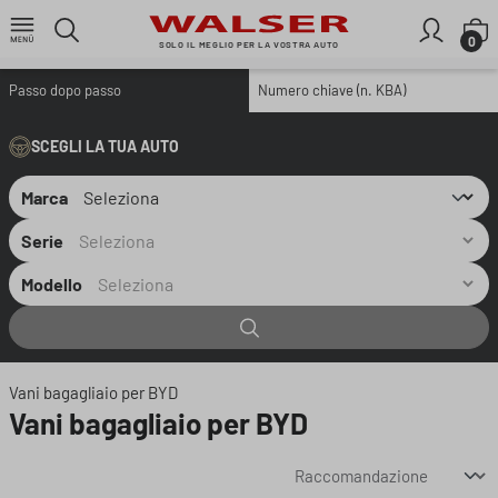
Passa al contenuto principale
I
0
SOLO IL MEGLIO PER LA VOSTRA AUTO
Passo dopo passo
Numero chiave (n. KBA)
SCEGLI LA TUA AUTO
Marca
Serie
Modello
Vani bagagliaio per BYD
Vani bagagliaio per BYD