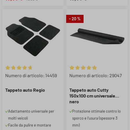
- 20 %
Valutazione media di 4.8 su 5 stelle
Valutazione media di 4.95 su 5 
Numero di articolo: 14459
Numero di articolo: 29047
Tappeto auto Regio
Tappeto auto Cutty
150x100 cm universale
nero
Adattamento universale per
Protezione ottimale contro lo
molti veicoli
sporco e l'usura (spessore 3
Facile da pulire e montare
mm)