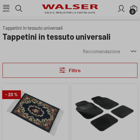
Passa al contenuto principale
I
0
SOLO IL MEGLIO PER LA VOSTRA AUTO
Tappetini in tessuto universali
Tappetini in tessuto universali
Filtro
- 20 %