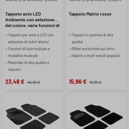
Tappeto auto LED
Tappeto Matrix rosso
Ambiente con selezione
del colore, varie funzioni di
luce e telecomando per
Tappeto per auto a LED con
Tappeto in gomma di alta
l'illuminazione
selezione di colori diversi
qualità
dell'ambiente
Funzioni di luce multiple e
Rilievi antiscivolo sul retro
modalità musicale
Adatto a molti veicoli popolari
Materiale di alta qualità e
robusto
23,48 €
15,96 €
46,95 €
19,95 €