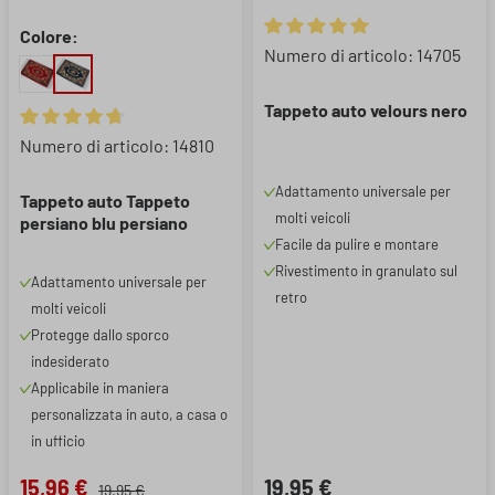
Colore:
Valutazione media di 5 su 5 ste
Numero di articolo: 14705
Tappeto auto velours nero
Valutazione media di 4.87 su 5 stelle
Numero di articolo: 14810
Adattamento universale per
Tappeto auto Tappeto
molti veicoli
persiano blu persiano
Facile da pulire e montare
Rivestimento in granulato sul
Adattamento universale per
retro
molti veicoli
Protegge dallo sporco
indesiderato
Applicabile in maniera
personalizzata in auto, a casa o
in ufficio
15,96 €
19,95 €
19,95 €