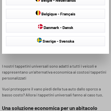
België - Nederlands
molti tipi e modelli di veicoli
molti tipi e modelli di veicoli
Materiale resistente, repellente
Materiale resistente, repellente
Belgique - Français
allo sporco, facile da pulire
allo sporco, facile da pulire
Il retro antiscivolo garantisce
Il retro antiscivolo garantisce
Danmark - Dansk
una tenuta sicura durante la
una tenuta sicura durante la
guida
guida
Sverige - Svenska
12,95 €
14,95 €
I nostri tappetini universali sono adatti a tutti i veicoli e
rappresentano un'alternativa economica ai costosi tappetini
personalizzati
Vuoi proteggere il vano piedi della tua auto dallo sporco a
basso costo? Allora i tappetini universali fanno al caso tuo.
Una soluzione economica per un abitacolo