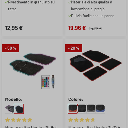
Rivestimento in granulato sul
Materiale di alta qualità &
retro
lavorazione di pregio
Pulizia facile con un panno
12,95 €
19,96 €
24,95 €
- 50 %
- 20 %
Modello:
Colore:
Valutazione media di 4.95 su 5 stelle
Valutazione media di 4.67 su 5 
Numero di articolo: 29053
Numero di articolo: 29024