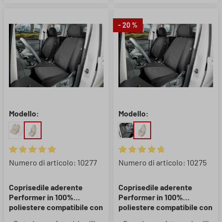
- 20 %
Modello:
Modello:
Valutazione media di 5 su 5 stelle
Valutazione media di 4.67 su 5 
Numero di articolo: 10277
Numero di articolo: 10275
Coprisedile aderente
Coprisedile aderente
Performer in 100%
Performer in 100%
poliestere compatibile con
poliestere compatibile con
Nissan Primastar, Opel
Nissan NV400, Opel