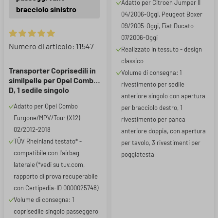
Adatto per Citroen Jumper II
anteriore singolo (con
bracciolo sinistro
04/2006-Oggi, Peugeot Boxer
bracciolo)
09/2005-Oggi, Fiat Ducato
07/2006-Oggi
Valutazione media di 5 su 5 stelle
Numero di articolo: 11547
Realizzato in tessuto - design
classico
Transporter Coprisedili in
Volume di consegna: 1
similpelle per Opel Combo
rivestimento per sedile
D, 1 sedile singolo
anteriore singolo con apertura
passeggero anteriore
Adatto per Opel Combo
per bracciolo destro, 1
(incavo del bracciolo a
Furgone/MPV/Tour (X12)
sinistra)
rivestimento per panca
02/2012-2018
anteriore doppia, con apertura
TÜV Rheinland testato* -
per tavolo, 3 rivestimenti per
compatibile con l'airbag
poggiatesta
laterale (*vedi su tuv.com,
rapporto di prova recuperabile
con Certipedia-ID 0000025748)
Volume di consegna: 1
coprisedile singolo passeggero