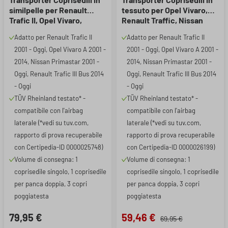
similpelle per Renault
tessuto per Opel Vivaro,
Trafic II, Opel Vivaro,
Renault Traffic, Nissan
Nissan Primastar, sedile
Primastar, sedile singolo e
Adatto per Renault Trafic II
Adatto per Renault Trafic II
singolo e doppio
doppio
2001 - Oggi, Opel Vivaro A 2001 -
2001 - Oggi, Opel Vivaro A 2001 -
2014, Nissan Primastar 2001 -
2014, Nissan Primastar 2001 -
Oggi, Renault Trafic III Bus 2014
Oggi, Renault Trafic III Bus 2014
- Oggi
- Oggi
TÜV Rheinland testato* -
TÜV Rheinland testato* -
compatibile con l'airbag
compatibile con l'airbag
laterale (*vedi su tuv.com,
laterale (*vedi su tuv.com,
rapporto di prova recuperabile
rapporto di prova recuperabile
con Certipedia-ID 0000025748)
con Certipedia-ID 0000026199)
Volume di consegna: 1
Volume di consegna: 1
coprisedile singolo, 1 coprisedile
coprisedile singolo, 1 coprisedile
per panca doppia, 3 copri
per panca doppia, 3 copri
poggiatesta
poggiatesta
79,95 €
59,46 €
69,95 €