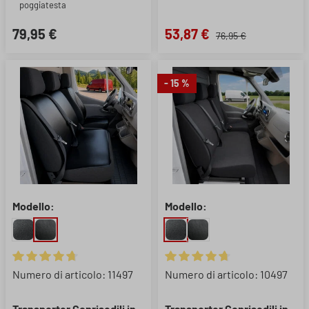
poggiatesta
79,95 €
53,87 €
76,95 €
- 15 %
Modello:
Modello:
Valutazione media di 4.79 su 5 stelle
Valutazione media di 4.79 su 5 
Numero di articolo: 11497
Numero di articolo: 10497
Transporter Coprisedili in
Transporter Coprisedili in