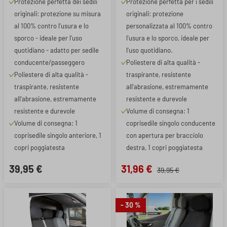
Protezione perfetta dei sedili
Protezione perfetta per i sedili
Vivaro A, Renault Trafic
Movano A/Movano B,
originali: protezione su misura
originali: protezione
II/Trafic III, 1 copertura per
Renault Master III, 1
sedile anteriore singolo
coprisedile singolo
al 100% contro l'usura e lo
personalizzata al 100% contro
conducente
sporco - ideale per l'uso
l'usura e lo sporco, ideale per
quotidiano - adatto per sedile
l'uso quotidiano.
conducente/passeggero
Poliestere di alta qualità -
Poliestere di alta qualità -
traspirante, resistente
traspirante, resistente
all'abrasione, estremamente
all'abrasione, estremamente
resistente e durevole
resistente e durevole
Volume di consegna: 1
Volume di consegna: 1
coprisedile singolo conducente
coprisedile singolo anteriore, 1
con apertura per bracciolo
copri poggiatesta
destra, 1 copri poggiatesta
39,95 €
31,96 €
39,95 €
- 30 %