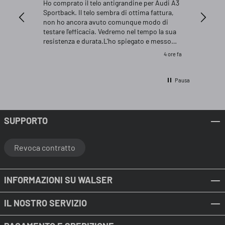
Ho comprato il telo antigrandine per Audi A3
Il prodo
Sportback. Il telo sembra di ottima fattura,
vettura,
non ho ancora avuto comunque modo di
veicolo.
testare l'efficacia. Vedremo nel tempo la sua
dimensio
resistenza e durata.L'ho spiegato e messo
più gran
sulla vettura, è della misura corretta, anzi la L
4 ore fa
mi sembra anche abbondante. Molto difficile
ripiegarlo nel modo in cui era arrivato, infatti
l'ho piegato meglio che potevo e riposto in
Pausa
garage.. Spedizione velocissima tramite DHL,
imballaggio accurato. Ditta seria, la consiglio
sicuramente per gli accessori dell'auto.
SUPPORTO
Revoca contratto
INFORMAZIONI SU WALSER
IL NOSTRO SERVIZIO