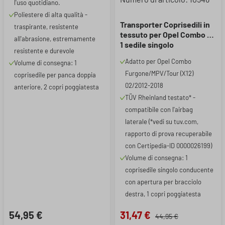
l'uso quotidiano.
Poliestere di alta qualità -
Transporter Coprisedili in
traspirante, resistente
tessuto per Opel Combo D,
all'abrasione, estremamente
1 sedile singolo
resistente e durevole
conducente (bracciolo a
Adatto per Opel Combo
Volume di consegna: 1
destra)
Furgone/MPV/Tour (X12)
coprisedile per panca doppia
02/2012-2018
anteriore, 2 copri poggiatesta
TÜV Rheinland testato* -
compatibile con l'airbag
laterale (*vedi su tuv.com,
rapporto di prova recuperabile
con Certipedia-ID 0000026199)
Volume di consegna: 1
coprisedile singolo conducente
con apertura per bracciolo
destra, 1 copri poggiatesta
54,95 €
31,47 €
44,95 €