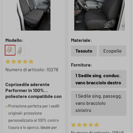
Modello:
Materiale:
Tessuto
Ecopelle
Fornitura:
Valutazione media di 5 su 5 stelle
Numero di articolo: 10278
1 Sedile sing. conduc.
vano bracciolo destro
Coprisedile aderente
Performer in 100%
1 Sedile sing. passegg.
poliestere compatibile con
Nissan Primastar, Opel
vano bracciolo
Protezione perfetta per i sedili
Vivaro A, Renault Trafic
sinistro
originali: protezione
II/Trafic III, 1 copertura per
panca doppia
personalizzata al 100% contro
l'usura e lo sporco, ideale per
Valutazione media di 5 su 5 ste
Numero di articolo: 10546