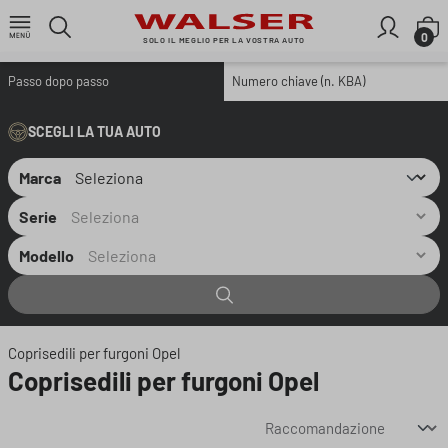
Passa al contenuto principale
I
0
SOLO IL MEGLIO PER LA VOSTRA AUTO
Passo dopo passo
Numero chiave (n. KBA)
SCEGLI LA TUA AUTO
Marca
Serie
Modello
Coprisedili per furgoni Opel
Coprisedili per furgoni Opel