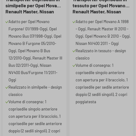
similpelle per Opel Movano,
tessuto per Opel Movano,
Renault Master, Nissan
Renault Master, Nissan
Interstar, 1 sedile singolo
Interstar, 1 sedile singolo
Adatto per Opel Movano
Adatto per Opel Movano A 1998
anteriore (con bracciolo) e
anteriore (con bracciolo) e
Furgone/ 01/1999-Oggi, Opel
- Oggi, Renault Master III 2010 -
sedile doppio anteriore
sedile doppio anteriore
Movano Bus 07/1998-Oggi, Opel
Oggi, Opel Movano B 2010 - Oggi,
Movano B Furgone 05/2010-
Nissan NV400 2011 - Oggi
Oggi, Opel Movano B Bus
Realizzato in tessuto - design
12/2010-Oggi, Renault Master III
classico
Bus 02/2011-Oggi, Nissan
Volume di consegna: 1
NV400 Bus/Furgone 11/2011-
coprisedile singolo anteriore
Oggi
con apertura per il bracciolo, 1
Realizzato in similpelle - design
coprisedile per sedile anteriore
classico
doppio (2 sedili singoli), 2 copri
Volume di consegna: 1
poggiatesta
coprisedile singolo anteriore
con apertura per il bracciolo, 1
coprisedile per sedile anteriore
doppio (2 sedili singoli), 2 copri