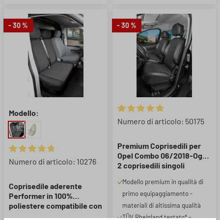
- 30 %
- 30 %
Modello:
Valutazione media di 5 su 5 ste
Numero di articolo: 50175
Premium Coprisedili per
Opel Combo 06/2018-Oggi,
Valutazione media di 4.67 su 5 stelle
Numero di articolo: 10276
2 coprisedili singoli
anteriori + 1 copri bracciolo
Modello premium in qualità di
Coprisedile aderente
primo equipaggiamento -
Performer in 100%
poliestere compatibile con
materiali di altissima qualità
Nissan NV400, Opel
TÜV Rheinland testato* -