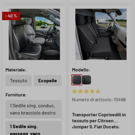
- 40 %
Materiale:
Modello:
Tessuto
Ecopelle
Fornitura:
Valutazione media di 4.67 su 5 
Numero di articolo: 10498
1 Sedile sing. conduc.
vano bracciolo destro
Transporter Coprisedili in
tessuto per Citroen
1 Sedile sing.
Jumper II, Fiat Ducato,
Peugeot Boxer, 1 sedile
passegg. vano