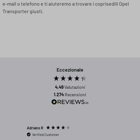
e-mail o telefono e ti aiuteremo a trovare i coprisedili Opel
Transporter giusti.
Eccezionale
4,49
Valutazioni
1.274
Recensioni
Adriano R
Enrico R
Verified Customer
Verifi