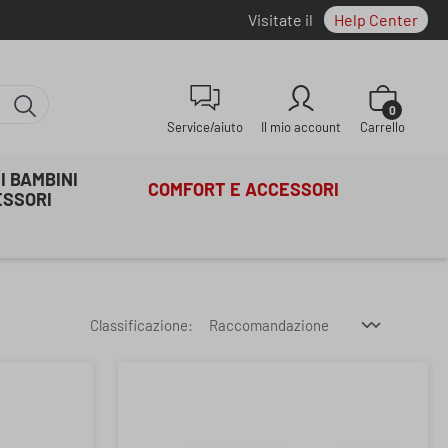
Visitate il
Help Center
Il carrello co
0
Service/aiuto
Il mio account
Carrello
I BAMBINI
COMFORT E ACCESSORI
ESSORI
Classificazione: