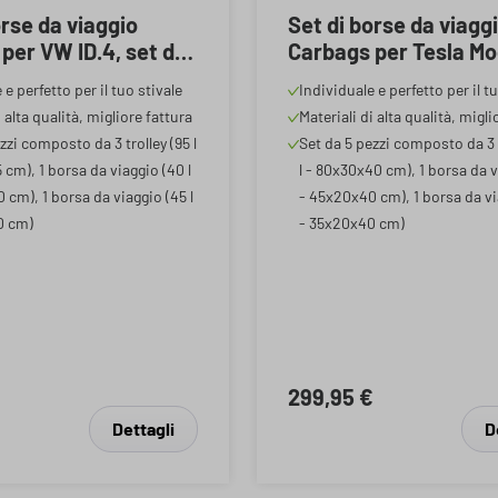
orse da viaggio
Set di borse da viagg
per VW ID.4, set di
Carbags per Tesla Mod
 bagagliaio, set di 5
set di borse da bagagl
 e perfetto per il tuo stivale
Individuale e perfetto per il t
mposto da 3 borse
set di 5 pezzi compos
i alta qualità, migliore fattura
Materiali di alta qualità, migli
95 l), 1 borsa da
borse trolley (130 l), 
zzi composto da 3 trolley (95 l
Set da 5 pezzi composto da 3 t
40 l), 1 borsa da
da viaggio (45 l), 1 bo
cm), 1 borsa da viaggio (40 l
l - 80x30x40 cm), 1 borsa da v
45 l)
viaggio (35 l)
cm), 1 borsa da viaggio (45 l
- 45x20x40 cm), 1 borsa da via
0 cm)
- 35x20x40 cm)
€
299,95 €
Dettagli
D