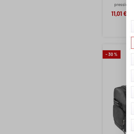
pressione 
11,01 €
12
- 30 %