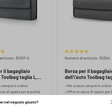
 media di 4.9 su 5 stelle
Valutazione media di 4.9 su 
articolo: 30107-0
Numero di articolo: 30304
r il bagagliaio
Borsa per il bagagliai
 Toolbag taglia L,
dell\'auto Toolbag tag
 stoccaggio auto
XXL, borsa di stocca
o sempre in ordine
Per un'auto sempre in ordine
50x16x21cm
auto grigio 57x16x21
cco di spazio per la pulizia
Offre un sacco di spazio per l
 strumenti, giocattoli e co.
delle cose, strumenti, giocatto
ei nel negozio giusto?
volamento grazie alla
Nessun scivolamento grazie a
 velcro o ai bottoni a
chiusura in velcro o ai botton