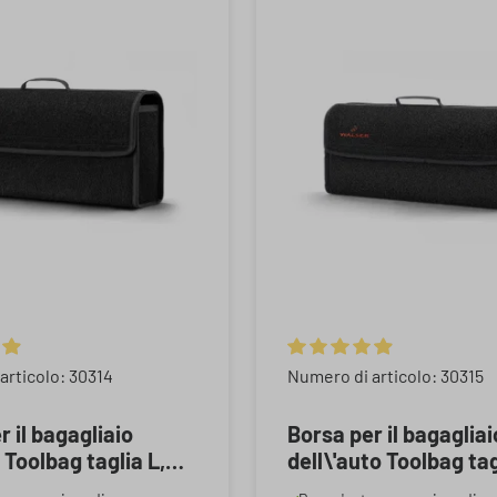
 media di 4.9 su 5 stelle
Valutazione media di 4.9 su 
articolo: 30314
Numero di articolo: 30315
r il bagagliaio
Borsa per il bagagliai
 Toolbag taglia L,
dell\'auto Toolbag tag
 stoccaggio auto
XXL, borsa di stocca