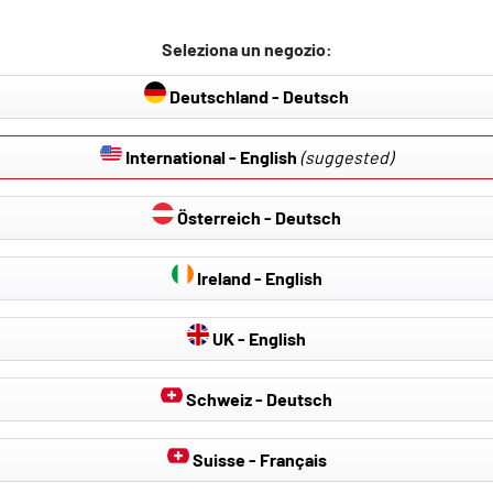
autoadesivi
pressione autoadesivi
12,71 €
Seleziona un negozio:
,95 €
14,95 €
Dettagli
D
Deutschland - Deutsch
International - English
(suggested)
- 40 %
Österreich - Deutsch
Ireland - English
UK - English
Schweiz - Deutsch
Suisse - Français