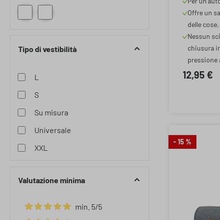
Per un'aut
nero 50
Offre un sa
delle cose,
Nessun sci
chiusura in
Tipo di vestibilità
pressione 
12,95 €
L
S
Su misura
Universale
- 15 %
XXL
Valutazione minima
min. 5/5
Aggiungi filtro: Valutazione minima di 5 su 5 stelle