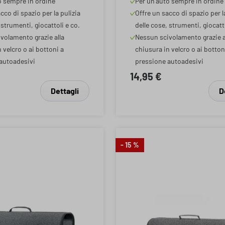
o sempre in ordine
Per un'auto sempre in ordine
x16x21cm
auto nero 57x16x21c
cco di spazio per la pulizia
Offre un sacco di spazio per l
 strumenti, giocattoli e co.
delle cose, strumenti, giocatto
volamento grazie alla
Nessun scivolamento grazie a
 velcro o ai bottoni a
chiusura in velcro o ai botton
autoadesivi
pressione autoadesivi
14,95 €
Dettagli
D
- 15 %