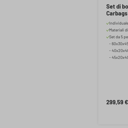
Set di b
Carbags 
borse da
Individuale
pezzi co
Materiali d
trolley (
Set da 5 pe
viaggio (
- 60x30x45 
viaggio (
- 40x20x40 
- 45x20x4
299,59 