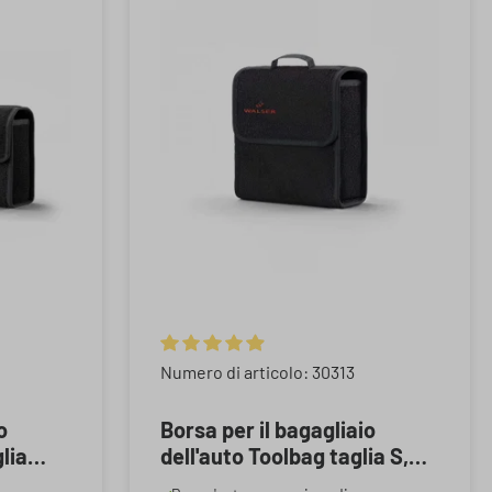
5 stelle
Valutazione media di 4.9 su 5 stelle
Numero di articolo: 30313
o
Borsa per il bagagliaio
lia
dell'auto Toolbag taglia S,
ggio
borsa di stoccaggio auto