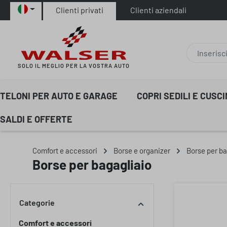
Clienti privati
Clienti aziendali
sa al contenuto principale
Salta alla ricerca
Passa alla navigazione principale
SOLO IL MEGLIO PER LA VOSTRA AUTO
TELONI PER AUTO E GARAGE
COPRI SEDILI E CUSC
SALDI E OFFERTE
Comfort e accessori
Borse e organizer
Borse per ba
Borse per bagagliaio
Categorie
Comfort e accessori