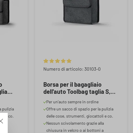
5 stelle
Valutazione media di 4.9 su 5 stelle
Numero di articolo: 30103-0
o
Borsa per il bagagliaio
lia
dell'auto Toolbag taglia S,
ggio
borsa di stoccaggio auto
Per un'auto sempre in ordine
cm
grigio 28,5x14x28cm
a pulizia
Offre un sacco di spazio per la pulizia
li e co.
delle cose, strumenti, giocattoli e co.
lla
Nessun scivolamento grazie alla
i a
chiusura in velcro o ai bottoni a