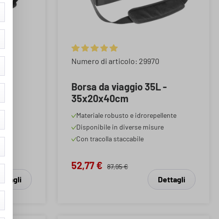
stelle
Valutazione media di 5 su 5 stelle
Numero di articolo: 29970
Borsa da viaggio 35L -
35x20x40cm
lente
Materiale robusto e idrorepellente
Disponibile in diverse misure
Con tracolla staccabile
52,77 €
87,95 €
ettagli
Dettagli