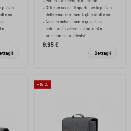
Per un'auto sempre in ordine
m
nero 28x14x28cm
a pulizia
Offre un sacco di spazio per la pulizia
li e co.
delle cose, strumenti, giocattoli e co.
lla
Nessun scivolamento grazie alla
i a
chiusura in velcro o ai bottoni a
pressione autoadesivi
9,95 €
ettagli
Dettagli
- 15 %