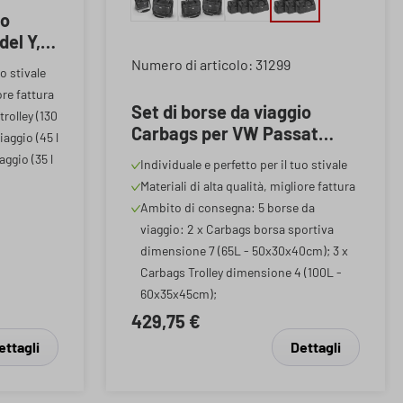
io
el Y,
iaio,
Numero di articolo: 31299
uo stivale
to da 3
ore fattura
3 borse
Set di borse da viaggio
rolley (130
rsa da
Carbags per VW Passat
iaggio (45 l
Variant B8 (3G5), set di 5
ggio (35 l
Individuale e perfetto per il tuo stivale
borse da bagagliaio, 2x
Materiali di alta qualità, migliore fattura
borsa sportiva 65l + 3x borsa
Ambito di consegna: 5 borse da
trolley 100l
viaggio: 2 x Carbags borsa sportiva
dimensione 7 (65L - 50x30x40cm); 3 x
Carbags Trolley dimensione 4 (100L -
60x35x45cm);
429,75 €
ettagli
Dettagli