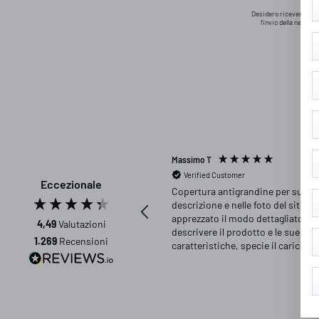
Desidero ricevere la n
l'invio della newsle
Massimo T
Verified Customer
Eccezionale
Copertura antigrandine per suv. N
descrizione e nelle foto del sito ho
apprezzato il modo dettagliato di
4,49
Valutazioni
descrivere il prodotto e le sue
1.269
Recensioni
caratteristiche, specie il carico
massimo del telo (dimensioni e
8 
concentrazione della grandine). P
l'ampia scelta in fatto di modelli d
copertura e di dimensioni dell'aut
Utilissima la possibilità di indicare