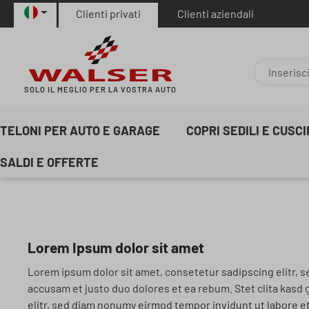
Clienti privati
Clienti aziendali
sa al contenuto principale
Salta alla ricerca
Passa alla navigazione principale
SOLO IL MEGLIO PER LA VOSTRA AUTO
TELONI PER AUTO E GARAGE
COPRI SEDILI E CUSC
SALDI E OFFERTE
Lorem Ipsum dolor sit amet
Lorem ipsum dolor sit amet, consetetur sadipscing elitr, 
accusam et justo duo dolores et ea rebum. Stet clita kasd
elitr, sed diam nonumy eirmod tempor invidunt ut labore et