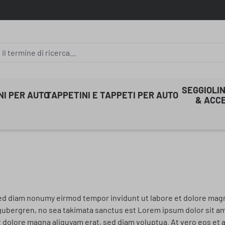
SEGGIOLIN
INI PER AUTO
TAPPETINI E TAPPETI PER AUTO
& ACC
sed diam nonumy eirmod tempor invidunt ut labore et dolore magn
 gubergren, no sea takimata sanctus est Lorem ipsum dolor sit a
 dolore magna aliquyam erat, sed diam voluptua. At vero eos et a