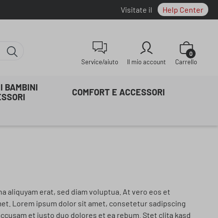
Visitate il
Help Center
Il carrello co
0
Service/aiuto
Il mio account
Carrello
I BAMBINI
COMFORT E ACCESSORI
ESSORI
a aliquyam erat, sed diam voluptua. At vero eos et
met. Lorem ipsum dolor sit amet, consetetur sadipscing
ccusam et justo duo dolores et ea rebum. Stet clita kasd