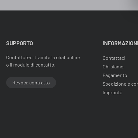
tipo di copertura, segnalare il tipo
auto e avere il consiglio per la tagl
da scegliere: utile e unica. Direi ,
azienda top.
SUPPORTO
INFORMAZION
Contattateci tramite la chat online
Contattaci
o il modulo di contatto.
Chi siamo
Pagamento
Revoca contratto
Spedizione e c
Impronta