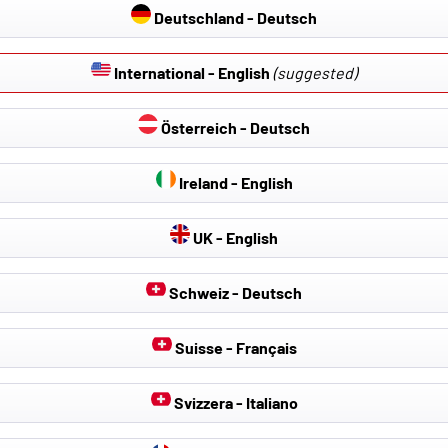
Deutschland - Deutsch
International - English
(suggested)
Österreich - Deutsch
Ireland - English
UK - English
NON PERDERE NULLA
Schweiz - Deutsch
scriviti alla newsletter gratuita e non perdere più nessuna novità
Suisse - Français
promozione di Walser Online Shop.
Svizzera - Italiano