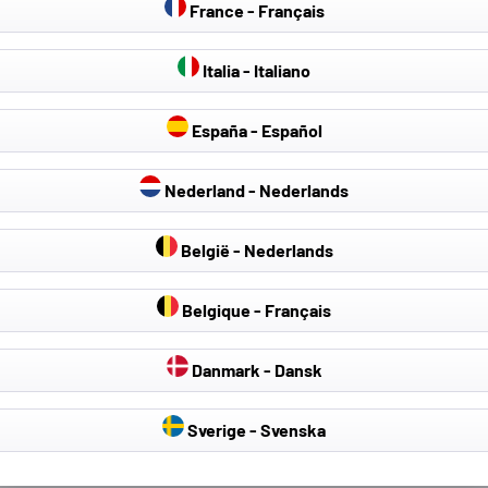
France - Français
ewsletter di WALSER via e-mail, con possibilità di revoca in qualsiasi momento. I miei dati saranno utiliz
tter e non saranno in alcun caso ceduti a terzi. Si prega di prendere visione della nostra informativa sulla pr
cumulabile con altri sconti e buoni.
Italia - Italiano
España - Español
Nederland - Nederlands
Luigi I
Domenico C
België - Nederlands
Verified Customer
Verified Customer
ella
Procedura di ricerca dell'articolo
acquisto telo Auto Servizio clienti
Belgique - Français
corrispondente alla mia auto molto
inesistente Pessima
semplice. Ordine evaso in tempo.
Prima dell'acquisto
Articolo di buona fattura
simulatore di taglie
Danmark - Dansk
sito, inserendo cor
modello, il tipo e la 
ore fa
13 ore fa
oi
autovettura. Il sist
Sverige - Svenska
i
garantito che il telo
o.
sarebbe stato "perfe
 il
auto", forte anche d