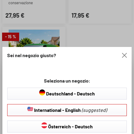
conservazione
27,95 €
17,95 €
- 15 %
Sei nel negozio giusto?
Seleziona un negozio:
Dimensione:
Deutschland - Deutsch
S: 200x70 cm
International - English
(suggested)
M: 230x85 cm
Österreich - Deutsch
L: 230x110 cm