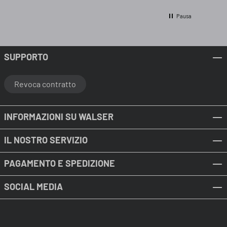
ripiegarlo nel modo in cui era arrivato, infatti
l'ho piegato meglio che potevo e riposto in
Pausa
garage.. Spedizione velocissima tramite DHL,
imballaggio accurato. Ditta seria, la consiglio
sicuramente per gli accessori dell'auto.
SUPPORTO
Revoca contratto
INFORMAZIONI SU WALSER
IL NOSTRO SERVIZIO
PAGAMENTO E SPEDIZIONE
SOCIAL MEDIA