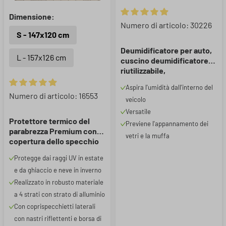
Dimensione:
Valutazione media di 4.88 su 5 
Numero di articolo: 30226
S - 147x120 cm
Deumidificatore per auto,
L - 157x126 cm
cuscino deumidificatore
riutilizzabile,
deumidificazione dell'aria
Aspira l'umidità dall'interno del
dell'abitacolo 28x15x5 cm
Valutazione media di 4.93 su 5 stelle
Numero di articolo: 16553
veicolo
nero
Versatile
Protettore termico del
Previene l'appannamento dei
parabrezza Premium con
vetri e la muffa
copertura dello specchio
laterale 147x120 cm
Protegge dai raggi UV in estate
e da ghiaccio e neve in inverno
Realizzato in robusto materiale
a 4 strati con strato di alluminio
Con coprispecchietti laterali
con nastri riflettenti e borsa di