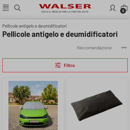
Passa al contenuto principale
I
0
SOLO IL MEGLIO PER LA VOSTRA AUTO
Pellicole antigelo e deumidificatori
Pellicole antigelo e deumidificatori
Filtro