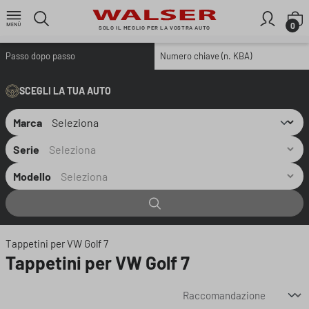
Passa al contenuto principale
I
0
SOLO IL MEGLIO PER LA VOSTRA AUTO
Passo dopo passo
Numero chiave (n. KBA)
SCEGLI LA TUA AUTO
Marca
Serie
Modello
Tappetini per VW Golf 7
Tappetini per VW Golf 7