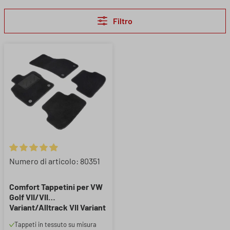
Filtro
Valutazione media di 4.91 su 5 stelle
Numero di articolo: 80351
Comfort Tappetini per VW
Golf VII/VII
Variant/Alltrack VII Variant
2012-03/2021, Golf VIII/VIII
Tappeti in tessuto su misura
Variant/Alltrack VIII 2019-