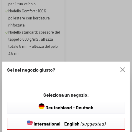
per il tuo veicolo
Oggi
Modello Comfort: 100%
poliestere con bordatura
rinforzata
Modello standard: spessore del
tappeto 600 g/m2 , altezza
totale 5 mm - altezza del pelo
3,5 mm
39,95 €
Sei nel negozio giusto?
Seleziona un negozio:
Deutschland - Deutsch
International - English
(suggested)