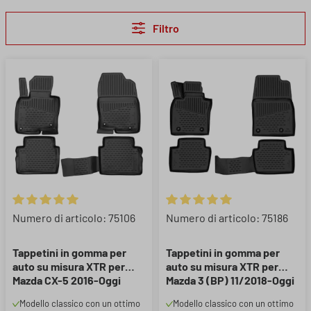
Filtro
Valutazione media di 5 su 5 stelle
Valutazione media di 5 su 5 ste
Numero di articolo: 75106
Numero di articolo: 75186
Tappetini in gomma per
Tappetini in gomma per
auto su misura XTR per
auto su misura XTR per
Mazda CX-5 2016-Oggi
Mazda 3 (BP) 11/2018-Oggi
Modello classico con un ottimo
Modello classico con un ottimo