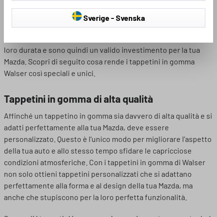
dai modelli standard presenti sul mercato. Offrono un'alta
qualità che non si consuma rapidamente. Con i tappetini in
Sverige - Svenska
gomma Walser, i proprietari di auto non devono preoccuparsi
delle condizioni atmosferiche. I tappetini sono garantiti per la
loro durata e sono quindi un valido investimento per la tua
Mazda. Scopri di seguito cosa rende i tappetini in gomma
Walser così speciali e unici.
Tappetini in gomma di alta qualità
Affinché un tappetino in gomma sia davvero di alta qualità e si
adatti perfettamente alla tua Mazda, deve essere
personalizzato. Questo è l'unico modo per migliorare l'aspetto
della tua auto e allo stesso tempo sfidare le capricciose
condizioni atmosferiche. Con i tappetini in gomma di Walser
non solo ottieni tappetini personalizzati che si adattano
perfettamente alla forma e al design della tua Mazda, ma
anche che stupiscono per la loro perfetta funzionalità.