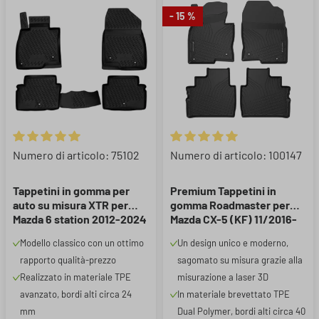
- 15 %
Valutazione media di 5 su 5 stelle
Valutazione media di 5 su 5 ste
Numero di articolo: 75102
Numero di articolo: 100147
Tappetini in gomma per
Premium Tappetini in
auto su misura XTR per
gomma Roadmaster per
Mazda 6 station 2012-2024
Mazda CX-5 (KF) 11/2016-
Oggi
Modello classico con un ottimo
Un design unico e moderno,
rapporto qualità-prezzo
sagomato su misura grazie alla
Realizzato in materiale TPE
misurazione a laser 3D
avanzato, bordi alti circa 24
In materiale brevettato TPE
mm
Dual Polymer, bordi alti circa 40