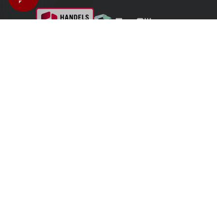
Italia - Italiano
Ti trovi in
Negozio per clienti privati
-
Vai al Negozio per rivenditori