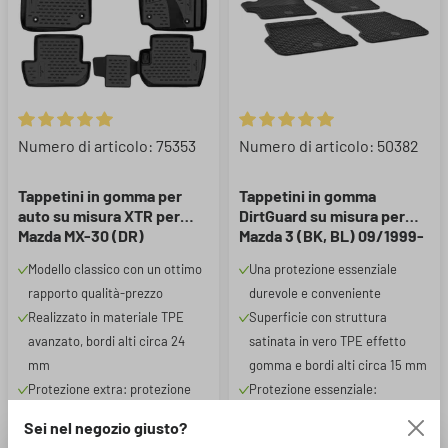
Valutazione media di 5 su 5 stelle
Valutazione media di 5 su 5 ste
Numero di articolo: 75353
Numero di articolo: 50382
Tappetini in gomma per
Tappetini in gomma
auto su misura XTR per
DirtGuard su misura per
Mazda MX-30 (DR)
Mazda 3 (BK, BL) 09/1999-
05/2020-Oggi
2019
Modello classico con un ottimo
Una protezione essenziale
rapporto qualità-prezzo
durevole e conveniente
Realizzato in materiale TPE
Superficie con struttura
avanzato, bordi alti circa 24
satinata in vero TPE effetto
mm
gomma e bordi alti circa 15 mm
Protezione extra: protezione
Protezione essenziale:
completa per un uso intensivo.
protegge dallo sporco più
Sei nel negozio giusto?
Protegge da sporco, umidità e
intenso e dall'umidità