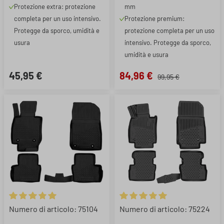
Protezione extra: protezione
mm
completa per un uso intensivo.
Protezione premium:
Protegge da sporco, umidità e
protezione completa per un uso
usura
intensivo. Protegge da sporco,
umidità e usura
45,95 €
84,96 €
99,95 €
Valutazione media di 5 su 5 stelle
Valutazione media di 5 su 5 ste
Numero di articolo: 75104
Numero di articolo: 75224