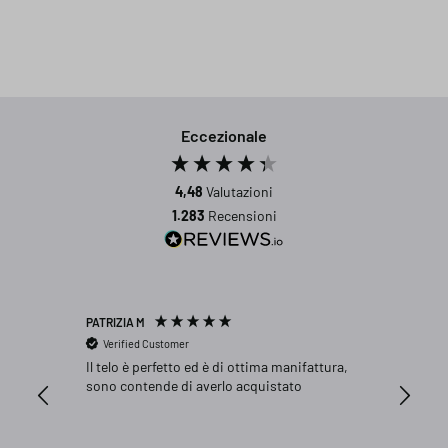
Eccezionale
4,48
Valutazioni
1.283
Recensioni
PATRIZIA M
Giorgio R
Verified Customer
Verifi
Il telo è perfetto ed è di ottima manifattura,
Ricevuti
sono contende di averlo acquistato
mia Pors
La spedi
senza al
qualità e