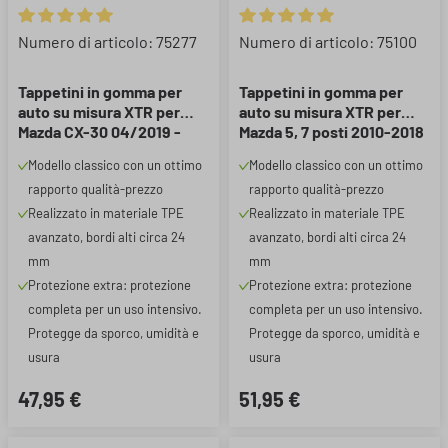
Valutazione media di 5 su 5 stelle
Valutazione media di 5 su 5 ste
Numero di articolo: 75277
Numero di articolo: 75100
Tappetini in gomma per
Tappetini in gomma per
auto su misura XTR per
auto su misura XTR per
Mazda CX-30 04/2019 -
Mazda 5, 7 posti 2010-2018
Oggi
Modello classico con un ottimo
Modello classico con un ottimo
rapporto qualità-prezzo
rapporto qualità-prezzo
Realizzato in materiale TPE
Realizzato in materiale TPE
avanzato, bordi alti circa 24
avanzato, bordi alti circa 24
mm
mm
Protezione extra: protezione
Protezione extra: protezione
completa per un uso intensivo.
completa per un uso intensivo.
Protegge da sporco, umidità e
Protegge da sporco, umidità e
usura
usura
47,95 €
51,95 €