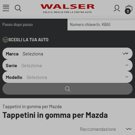
Passa al contenuto principale
I
0
SOLO IL MEGLIO PER LA VOSTRA AUTO
Passo dopo passo
Numero chiave (n. KBA)
SCEGLI LA TUA AUTO
Marca
Serie
Modello
Tappetini in gomma per Mazda
Tappetini in gomma per Mazda