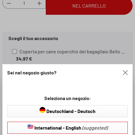
Quantità del prodotto: inserisci la quantità des
NEL CARRELLO
Scegli il tuo accessorio
Coperta per cane coperchio del bagagliaio Bello Modello:: Bello
34,97 €
Coprisedile anteriore Comfortline Luxor con rivestimento antiscivolo con protezione dei braccioli laterali Fornitura:: Sedile anteriore con protezione laterale
Sei nel negozio giusto?
42,46 €
Divisorio per il bagagliaio con guide, portabagagli, organizzatore per il bagagliaio, organizzatore per i tappetini del bagagliaio nero/argento
99,98 €
Seleziona un negozio:
Deutschland - Deutsch
Spedizione gratuiti per ordini superiori a 100 €
International - English
(suggested)