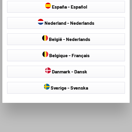
España - Español
Nederland - Nederlands
Scopri altri prodotti per il tuo veicolo:
België - Nederlands
Belgique - Français
Danmark - Dansk
Sverige - Svenska
Coprisedili
Teli antigrandine