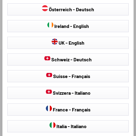
Disponibile, pronto per la spedizione:
Codice prodotto:
Österreich - Deutsch
2-3 giorni
70888
Ireland - English
Loading...
UK - English
Schweiz - Deutsch
DESCRIZIONE
Suisse - Français
DOWNLOAD DISPONIBILI
Svizzera - Italiano
VALUTAZIONI
France - Français
Italia - Italiano