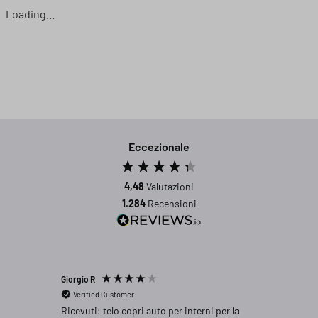
Loading...
Eccezionale
4,48
Valutazioni
1.284
Recensioni
Giorgio R
Antonio 
Verified Customer
Verifi
attura,
Ricevuti: telo copri auto per interni per la
Prodott