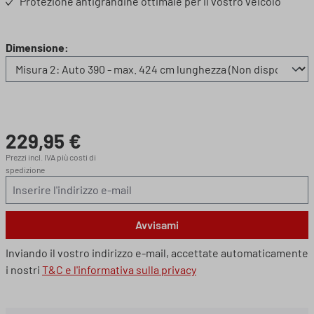
Protezione antigrandine ottimale per il vostro veicolo
Seleziona
Dimensione:
229,95 €
Prezzo normale:
Prezzi incl. IVA più costi di
spedizione
Avvisami
Inviando il vostro indirizzo e-mail, accettate automaticamente
i nostri
T&C e l'informativa sulla privacy