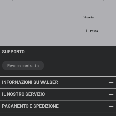
La spedi
senza al
qualità e
protezio
16 ore fa
perfett
cemento
Pausa
SUPPORTO
Revoca contratto
INFORMAZIONI SU WALSER
IL NOSTRO SERVIZIO
PAGAMENTO E SPEDIZIONE