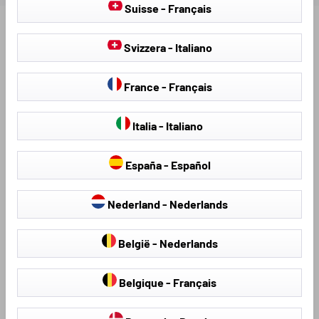
Suisse - Français
Scopri altri prodotti per il tuo veicolo:
Svizzera - Italiano
France - Français
Italia - Italiano
España - Español
Nederland - Nederlands
Coprisedili
Teli antigrandine
België - Nederlands
Belgique - Français
Loading...