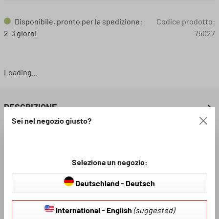
Disponibile, pronto per la spedizione:
Codice prodotto:
2-3 giorni
75027
Loading...
DESCRIZIONE
Sei nel negozio giusto?
DOWNLOAD DISPONIBILI
Seleziona un negozio:
VALUTAZIONI
Deutschland - Deutsch
International - English
(suggested)