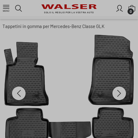
Passa al contenuto principale
I
0
SOLO IL MEGLIO PER LA VOSTRA AUTO
Tappetini in gomma per Mercedes-Benz Classe GLK
Salta la galleria di immagini