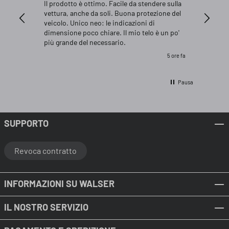
 Audi A3
Il prodotto è ottimo. Facile da stendere sulla
Ottimo p
ttura,
vettura, anche da soli. Buona protezione del
commerci
o di
veicolo. Unico neo: le indicazioni di
rivendit
 la sua
dimensione poco chiare. Il mio telo è un po'
messo
più grande del necessario.
anzi la L
4 ore fa
5 ore fa
ifficile
, infatti
sto in
Pausa
ite DHL,
consiglio
o.
SUPPORTO
Revoca contratto
INFORMAZIONI SU WALSER
IL NOSTRO SERVIZIO