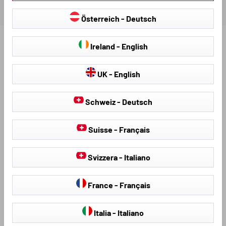
Österreich - Deutsch
Ireland - English
Scopri altri prodotti per il tuo veicolo:
UK - English
Schweiz - Deutsch
Suisse - Français
Svizzera - Italiano
Coprisedili
Teli antigrandine
France - Français
Italia - Italiano