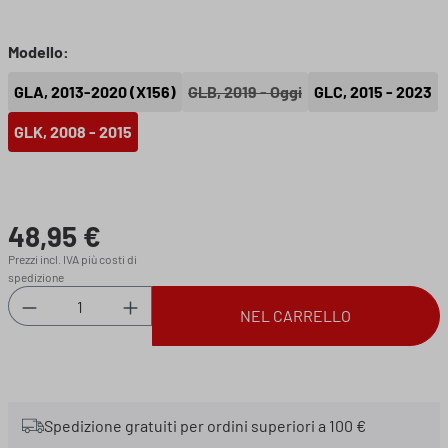
Seleziona
Modello:
GLA, 2013-2020 (X156)
GLB, 2019 - Oggi
GLC, 2015 - 2023
(Questa opzione non è al moment
GLK, 2008 - 2015
48,95 €
Prezzo normale:
Prezzi incl. IVA più costi di
spedizione
Quantità del prodotto: inserisci la quantità des
NEL CARRELLO
Spedizione gratuiti per ordini superiori a 100 €