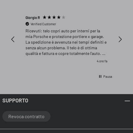
Giorgio R
Antonio 
Verified Customer
Verifi
Ricevuti: telo copri auto per interni per la
Prodott
mia Porsche e protezione portiere x garage.
accessib
La spedizione è avvenuta nei tempi definiti e
senza alcun problema. Il telo è di ottima
qualità e fattura e copre totalmente l'auto. La
protezione portiere x garage aderisce
4 ore fa
perfettamente e saldamente sul muro in
cemento armato del box. Consiglio acquisto
Pausa
SUPPORTO
Revoca contratto