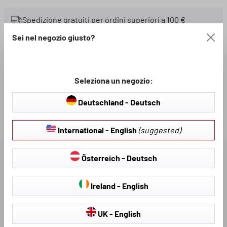
Spedizione gratuiti per ordini superiori a 100 €
Sei nel negozio giusto?
Disponibile, pronto per la spedizione:
Codice prodotto:
2-3 giorni
80566
Seleziona un negozio:
Meno del 3 in stock
Deutschland - Deutsch
Loading...
International - English
(suggested)
Österreich - Deutsch
DESCRIZIONE
Ireland - English
DOWNLOAD DISPONIBILI
UK - English