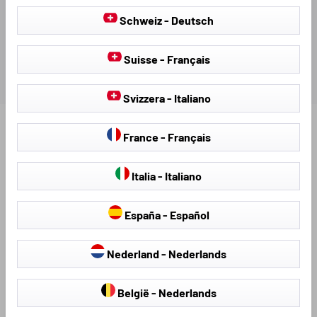
VALUTAZIONI
Schweiz - Deutsch
Suisse - Français
Svizzera - Italiano
Scopri altri prodotti per il tuo veicolo:
France - Français
Italia - Italiano
España - Español
Nederland - Nederlands
België - Nederlands
Coprisedili
Teli antigrandine