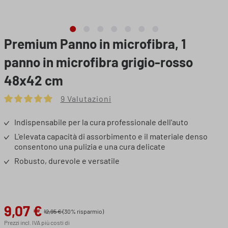
Premium Panno in microfibra, 1
panno in microfibra grigio-rosso
48x42 cm
9 Valutazioni
Valutazione media di 4.89 su 5 stelle
Indispensabile per la cura professionale dell'auto
L'elevata capacità di assorbimento e il materiale denso
consentono una pulizia e una cura delicate
Robusto, durevole e versatile
9,07 €
Prezzo di vendita:
12,95 €
(30% risparmio)
Prezzi incl. IVA più costi di