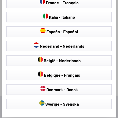
France - Français
Italia - Italiano
Coprisedili
Teli antigrandine
España - Español
Nederland - Nederlands
Loading...
België - Nederlands
Belgique - Français
Danmark - Dansk
Sverige - Svenska
Eccezionale