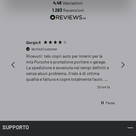
4,48
Valutazioni
1.283
Recensioni
Giorgio R
Antonio 
Verified Customer
Verifi
Ricevuti: telo copri auto per interni per la
Prodott
mia Porsche e protezione portiere x garage.
accessib
La spedizione è avvenuta nei tempi definiti e
senza alcun problema. Il telo è di ottima
qualità e fattura e copre totalmente l'auto. La
protezione portiere x garage aderisce
20 ore fa
perfettamente e saldamente sul muro in
cemento armato del box. Consiglio acquisto
Pausa
SUPPORTO