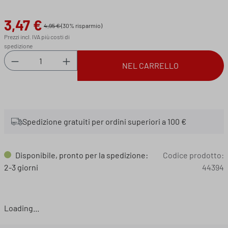
3,47 €
Prezzo di vendita:
4,95 €
(30% risparmio)
Prezzi incl. IVA più costi di
spedizione
Quantità del prodotto: inserisci la quantità des
NEL CARRELLO
Spedizione gratuiti per ordini superiori a 100 €
Disponibile, pronto per la spedizione:
Codice prodotto:
2-3 giorni
44394
Loading...