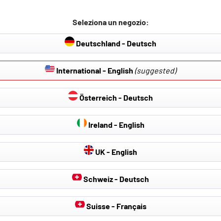
 integrato nel sedile
Seleziona un negozio:
er questo prodotto:
e sportivi standard (non per i sedili sportivi RECARO standard).
Deutschland - Deutsch
International - English
(suggested)
Österreich - Deutsch
Ireland - English
UK - English
Schweiz - Deutsch
Suisse - Français