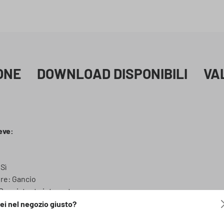
ONE
DOWNLOAD DISPONIBILI
VA
eve:
Sì
ore: Gancio
Poggiatesta integrato
 poliestere (con rivestimento in stirene etilene butilene stiren
ei nel negozio giusto?