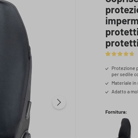
protezi
imperme
protett
protett
Valutazione med
Protezione pe
per sedile 
Materiale in
Adatto a mol
Seleziona
Fornitura: