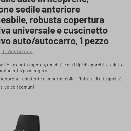
one sedile anteriore
abile, robusta copertura
iva universale e cuscinetto
ivo auto/autocarro, 1 pezzo
61 Valutazioni
ia di 4.84 su 5 stelle
rfetta contro sporco, umidità e altri tipi di sporcizia - adatto
conducente/passeggero
 neoprene resistente e impermeabile - finitura di alta qualità
ti veicoli comuni