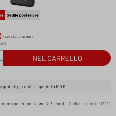
 anteriore
Sedile posteriore
re
Sedile posteriore
€
ta:
34,95 €
(20% risparmio)
sti di
el prodotto: inserisci la quantità desiderata
NEL CARRELLO
 gratuiti per ordini superiori a 100 €
 pronto per la spedizione: 2-3 giorni
Codice prodotto:
13984