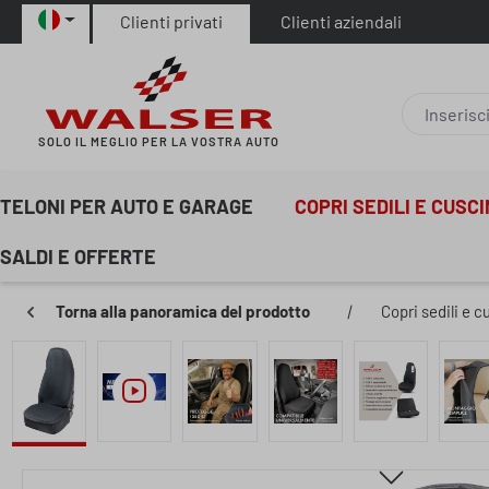
Clienti privati
Clienti aziendali
sa al contenuto principale
Salta alla ricerca
Passa alla navigazione principale
SOLO IL MEGLIO PER LA VOSTRA AUTO
TELONI PER AUTO E GARAGE
COPRI SEDILI E CUSC
SALDI E OFFERTE
Torna alla panoramica del prodotto
|
Copri sedili e c
Salta la galleria di immagini