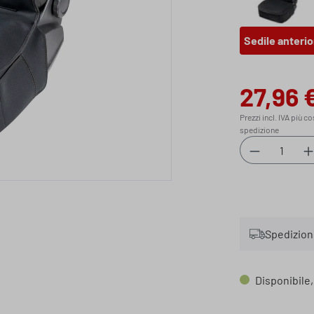
Sedile
Sedile anterio
27,96 
Prezzo di vendi
Prezzi incl. IVA più co
spedizione
Quantità d
Spedizione
Disponibile,