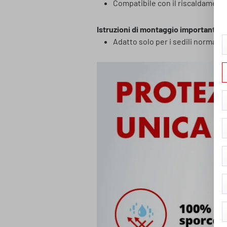
Compatibile con il riscaldamento
Istruzioni di montaggio importanti p
Adatto solo per i sedili normali 