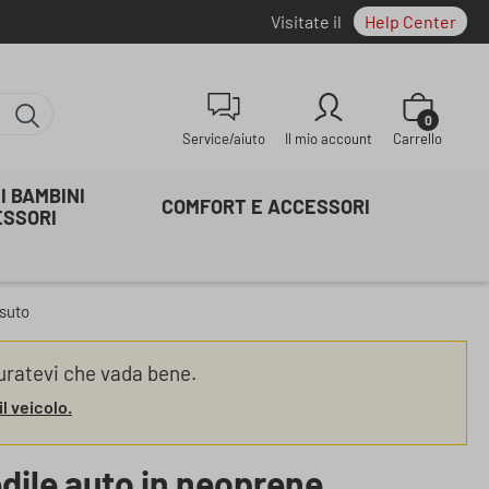
Visitate il
Help Center
Il carrello co
0
Service/aiuto
Il mio account
Carrello
I BAMBINI
COMFORT E ACCESSORI
ESSORI
ssuto
uratevi che vada bene.
il veicolo.
dile auto in neoprene,