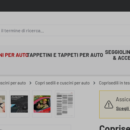
SEGGIOLIN
INI PER AUTO
TAPPETINI E TAPPETI PER AUTO
& ACC
uscini per auto
Copri sedili e cuscini per auto
Coprisedili in te
Assic
Scegli 
Coprise