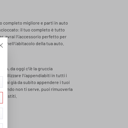
tuo completo migliore e parti in auto
scioccato: il tuo completo è tutto
r, avrai l\'accessorio perfetto per
te nell\'abitacolo della tua auto.
tto, da oggi c\'è la gruccia
ilizzare l\'appendiabiti in tutti i
otrai già da subito appendere i tuoi
 E quando non ti serve, puoi rimuoverla
 vestiti.