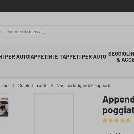
SEGGIOLIN
INI PER AUTO
TAPPETINI E TAPPETI PER AUTO
& ACC
ssori
Comfort in auto
Vani portaoggetti e supporti
Appendi
poggia
Valutazione med