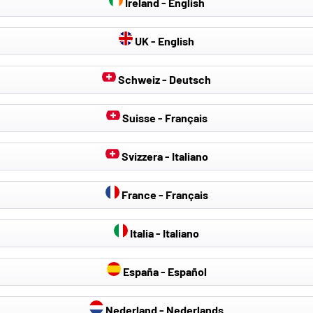
Ireland - English
UK - English
Schweiz - Deutsch
Suisse - Français
Svizzera - Italiano
France - Français
Italia - Italiano
España - Español
risedili
Teli antigrandine
Teloni per Aut
Nederland - Nederlands