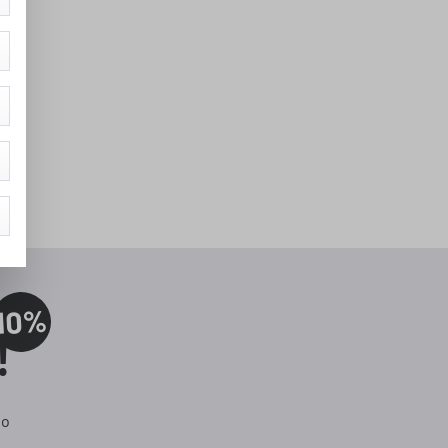
10%
!
 o