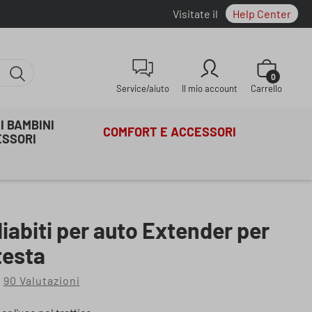
Visitate il
Help Center
Il carrello co
0
Service/aiuto
Il mio account
Carrello
I BAMBINI
COMFORT E ACCESSORI
ESSORI
abiti per auto Extender per
testa
90 Valutazioni
ia di 4.75 su 5 stelle