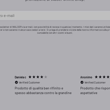
ewsletter di WALSER via e-mail, con possibilità di revoca in qualsiasi momento. I miei dati saranno utiliz
tter e non saranno in alcun caso ceduti a terzi. Si prega di prendere visione della nostra informativa sulla pr
cumulabile con altri sconti e buoni.
Daniela c
Anonimo
Verified Customer
Verified Customer
Prodotto di qualità ben rifinito e
Prodotto che rispon
spesso abbastanza contro la grandine
aspettative