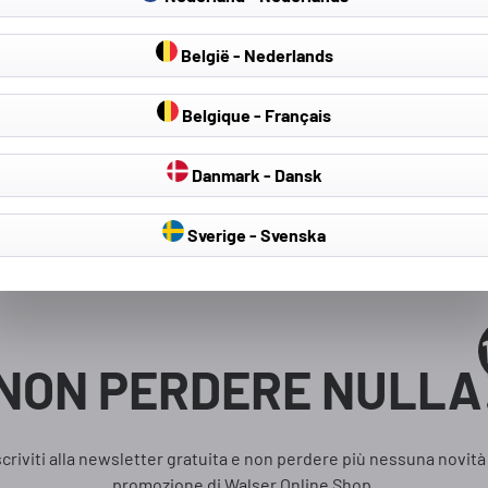
België - Nederlands
Belgique - Français
Danmark - Dansk
Sverige - Svenska
NON PERDERE NULLA
scriviti alla newsletter gratuita e non perdere più nessuna novità
promozione di Walser Online Shop.