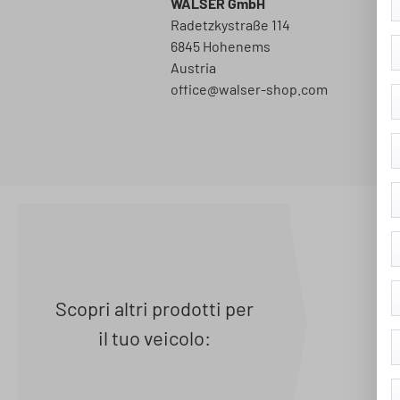
WALSER GmbH
Radetzkystraße 114
6845 Hohenems
Austria
office@walser-shop.com
Scopri altri prodotti per
il tuo veicolo:
Cop