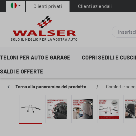
Clienti privati
Clienti aziendali
sa al contenuto principale
Salta alla ricerca
Passa alla navigazione principale
SOLO IL MEGLIO PER LA VOSTRA AUTO
TELONI PER AUTO E GARAGE
COPRI SEDILI E CUSC
SALDI E OFFERTE
Torna alla panoramica del prodotto
|
Comfort e acce
Salta la galleria di immagini