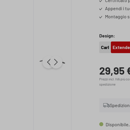
Certificato p
Appendi i tuo
Montaggio s
Seleziona
Design:
Carl
Extende
29,95 
Prezzo normale
Prezzi incl. IVA più co
spedizione
Spedizione
Disponibile,