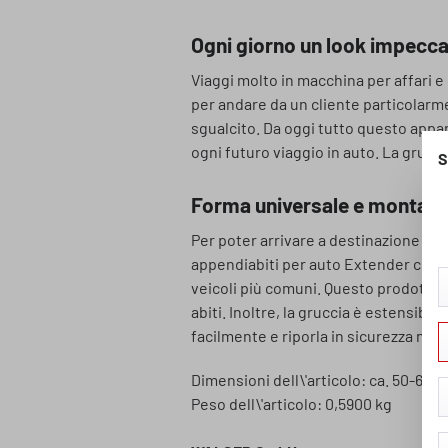
Ogni giorno un look impecca
Viaggi molto in macchina per affari e 
per andare da un cliente particolarme
sgualcito. Da oggi tutto questo appar
ogni futuro viaggio in auto. La grucci
S
Forma universale e montagg
Per poter arrivare a destinazione con 
appendiabiti per auto Extender che si
veicoli più comuni. Questo prodotto s
abiti. Inoltre, la gruccia è estensibil
facilmente e riporla in sicurezza nell\
Dimensioni dell\'articolo: ca. 50-62
Peso dell\'articolo: 0,5900 kg