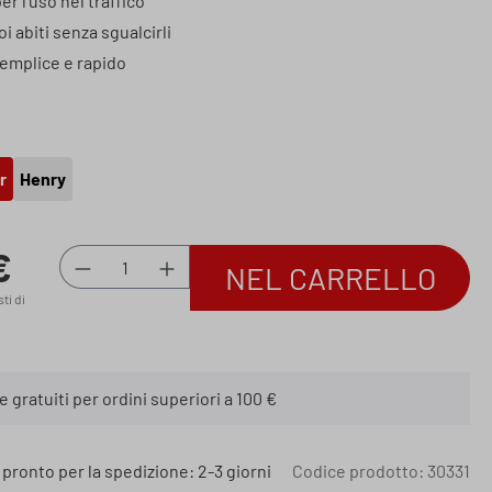
er l'uso nel traffico
i abiti senza sgualcirli
emplice e rapido
r
Henry
€
:
Quantità del prodotto: inserisci la qua
NEL CARRELLO
sti di
 gratuiti per ordini superiori a 100 €
 pronto per la spedizione: 2-3 giorni
Codice prodotto:
30331